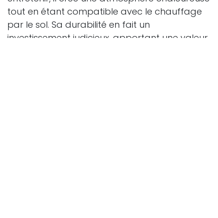
tout en étant compatible avec le chauffage
par le sol. Sa durabilité en fait un
investissement judicieux, apportant une valeur
ajoutée à la propriété.
En conclusion, la pose de parquet est bien
plus qu'une simple installation de revêtement
de sol. C'est un mariage entre tradition et
modernité, entre esthétique et fonctionnalité.
Choisir le parquet, c'est investir dans
l'élégance intemporelle et créer un espace qui
respire la sophistication.
in
Sols